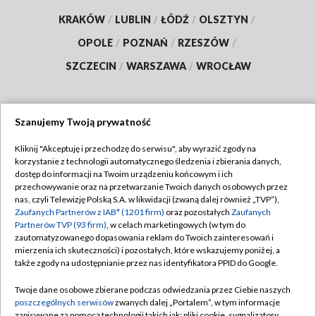
KRAKÓW
/
LUBLIN
/
ŁÓDŹ
/
OLSZTYN
/
OPOLE
/
POZNAŃ
/
RZESZÓW
/
SZCZECIN
/
WARSZAWA
/
WROCŁAW
Szanujemy Twoją prywatność
Dołącz do nas:
Kliknij "Akceptuję i przechodzę do serwisu", aby wyrazić zgody na
korzystanie z technologii automatycznego śledzenia i zbierania danych,
TVP
dostęp do informacji na Twoim urządzeniu końcowym i ich
Abonament TVP
przechowywanie oraz na przetwarzanie Twoich danych osobowych przez
Regulamin TVP
nas, czyli Telewizję Polską S.A. w likwidacji (zwaną dalej również „TVP”),
Emisja w TVP
Zaufanych Partnerów z IAB* (1201 firm)
oraz pozostałych
Zaufanych
Polityka prywatności
Partnerów TVP (93 firm)
, w celach marketingowych (w tym do
Centrum informacji TVP
Moje zgody
zautomatyzowanego dopasowania reklam do Twoich zainteresowań i
mierzenia ich skuteczności) i pozostałych, które wskazujemy poniżej, a
Naziemna Telewizja Cyfrowa
Pomoc
także zgody na udostępnianie przez nas identyfikatora PPID do Google.
Sklep TVP
Biuro reklamy
Twoje dane osobowe zbierane podczas odwiedzania przez Ciebie naszych
Rada Programowa
poszczególnych serwisów
zwanych dalej „Portalem”, w tym informacje
Kontakt
zapisywane za pomocą technologii takich jak: pliki cookie, sygnalizatory