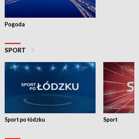
Pogoda
SPORT
Sport po łódzku
Sport