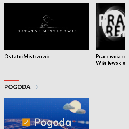
Ostatni Mistrzowie
Pracownia re
Wiśniewskieg
POGODA