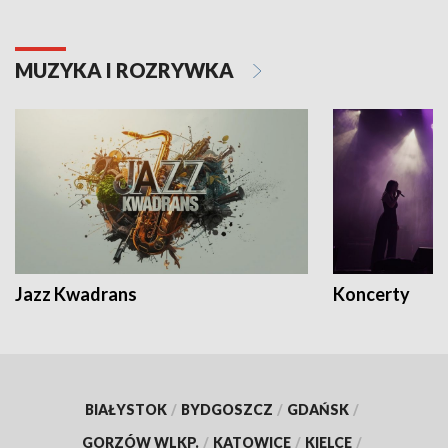
MUZYKA I ROZRYWKA
Jazz Kwadrans
Koncerty
BIAŁYSTOK
/
BYDGOSZCZ
/
GDAŃSK
/
GORZÓW WLKP.
/
KATOWICE
/
KIELCE
/