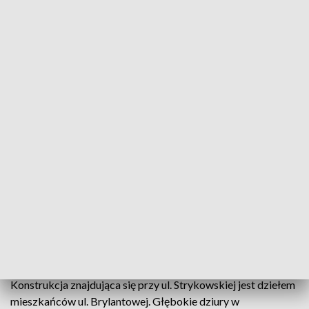
Zdjęcie billboardu stojącego przy ul. Strykowskiej w Łodzi/fot. TVP3 Łódź
„Pani Prezydent ratunku! Ulica Brylantowa tonie” -
takie hasło pojawiło się na billboardzie przy ul.
Strykowskiej. Mieszkańcy ul. Brylantowej od kilku
lat walczą o remont i uważają, że urzędnicy są głusi
na ich prośby. Wzorem bohaterki filmu „Trzy
billboardy za Ebbing, Missouri”, postanowili na
billboardzie zaapelować do władz miasta o pomoc.
Konstrukcja znajdująca się przy ul. Strykowskiej jest dziełem
mieszkańców ul. Brylantowej. Głębokie dziury w