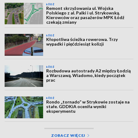
ŁÓDŹ
Remont skrzyżowania ul. Wojska
Polskiego z al. Palki i ul. Strykowską.
Kierowców oraz pasażerów MPK Łódź
czekają zmiany
ŁÓDŹ
Kłopotliwa ścieżka rowerowa. Trzy
wypadki i pięćdziesiąt kolizji
ŁÓDŹ
Rozbudowa autostrady A2 między Łodzią
a Warszawą. Wiadomo, kiedy początek
prac
ŁÓDŹ
Rondo „tornado” w Strykowie zostaje na
stałe. GDDKiA oceniła wyniki
eksperymentu
ZOBACZ WIĘCEJ