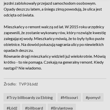
jezdni zablokowały przejazd samochodom osobowym.
Opady deszczu latem, a śniegu zimą powodują, że ulica jest
odcięta od świata.
Mieszkańcy o remont walczą od lat. W 2015 roku urzędnicy
zapewnili, że zostanie wykonany rów, który rozwiąże kwestię
zalegającej wody. Mieszkańcy mówią, że to były tylko puste
obietnice. Na dowód pokazują nagrania ulicy po niewielkich
opadach deszczu.
Równanie drogi mieszkańcy widzieli już wielokrotnie. Mówią
krótko - to nie pomaga. Czekają na generalny remont. Kiedy
nastąpi? Nie wiadomo.
Źródło:
TVP3 Łódź
#Trzy billboardy za Ebbing
#Missouri
#pomysł
#Łódź
#billboard
#Brylantowa