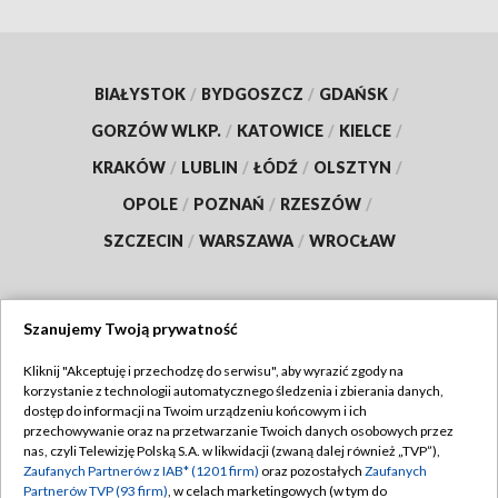
BIAŁYSTOK
/
BYDGOSZCZ
/
GDAŃSK
/
GORZÓW WLKP.
/
KATOWICE
/
KIELCE
/
KRAKÓW
/
LUBLIN
/
ŁÓDŹ
/
OLSZTYN
/
OPOLE
/
POZNAŃ
/
RZESZÓW
/
SZCZECIN
/
WARSZAWA
/
WROCŁAW
Szanujemy Twoją prywatność
Dołącz do nas:
Kliknij "Akceptuję i przechodzę do serwisu", aby wyrazić zgody na
korzystanie z technologii automatycznego śledzenia i zbierania danych,
TVP
dostęp do informacji na Twoim urządzeniu końcowym i ich
Abonament TVP
przechowywanie oraz na przetwarzanie Twoich danych osobowych przez
Regulamin TVP
nas, czyli Telewizję Polską S.A. w likwidacji (zwaną dalej również „TVP”),
Emisja w TVP
Polityka prywatności
Zaufanych Partnerów z IAB* (1201 firm)
oraz pozostałych
Zaufanych
Partnerów TVP (93 firm)
, w celach marketingowych (w tym do