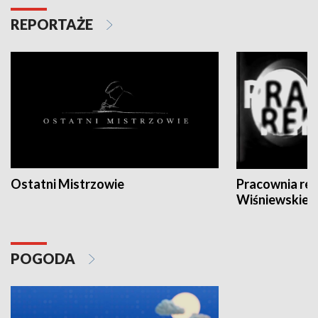
REPORTAŻE
Ostatni Mistrzowie
Pracownia re
Wiśniewskieg
POGODA