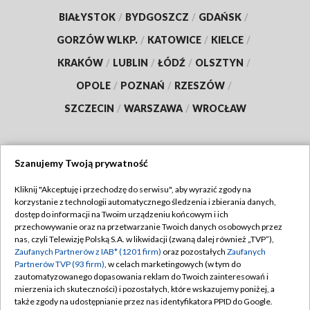
BIAŁYSTOK
/
BYDGOSZCZ
/
GDAŃSK
/
GORZÓW WLKP.
/
KATOWICE
/
KIELCE
/
KRAKÓW
/
LUBLIN
/
ŁÓDŹ
/
OLSZTYN
/
OPOLE
/
POZNAŃ
/
RZESZÓW
/
SZCZECIN
/
WARSZAWA
/
WROCŁAW
Szanujemy Twoją prywatność
Dołącz do nas:
Kliknij "Akceptuję i przechodzę do serwisu", aby wyrazić zgody na
korzystanie z technologii automatycznego śledzenia i zbierania danych,
TVP
dostęp do informacji na Twoim urządzeniu końcowym i ich
Abonament TVP
przechowywanie oraz na przetwarzanie Twoich danych osobowych przez
Regulamin TVP
nas, czyli Telewizję Polską S.A. w likwidacji (zwaną dalej również „TVP”),
Emisja w TVP
Zaufanych Partnerów z IAB* (1201 firm)
oraz pozostałych
Zaufanych
Polityka prywatności
Partnerów TVP (93 firm)
, w celach marketingowych (w tym do
Centrum informacji TVP
Moje zgody
zautomatyzowanego dopasowania reklam do Twoich zainteresowań i
mierzenia ich skuteczności) i pozostałych, które wskazujemy poniżej, a
Naziemna Telewizja Cyfrowa
Pomoc
także zgody na udostępnianie przez nas identyfikatora PPID do Google.