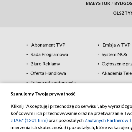
BIAŁYSTOK
/
BYDGO
OLSZTY
Abonament TVP
Emisja w TVP
Rada Programowa
System NOS
Biuro Reklamy
Ogłoszenie pr
Oferta Handlowa
Akademia Tele
Telegazeta ogłoszenia
Szanujemy Twoją prywatność
Regulamin TVP
Kliknij "Akceptuję i przechodzę do serwisu", aby wyrazić zg
końcowym i ich przechowywanie oraz na przetwarzanie Twoich
z IAB* (1201 firm)
oraz pozostałych
Zaufanych Partnerów T
mierzenia ich skuteczności) i pozostałych, które wskazujemy