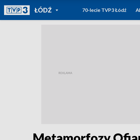
POWRÓT DO
ŁÓDŹ
70-lecie TVP3 Łódź
A
TVP REGIONY
Metamorfozy Ofia