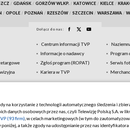
SZCZ
/
GDAŃSK
/
GORZÓW WLKP.
/
KATOWICE
/
KIELCE
/
KRA
N
/
OPOLE
/
POZNAŃ
/
RZESZÓW
/
SZCZECIN
/
WARSZAWA
/
W
Dołącz do nas:
Centrum informacji TVP
Naziemna
Informacje o nadawcy
Program d
zetargowe
Zgłoś program (ROPAT)
Serwis fo
wizyjna
Kariera w TVP
Merchandi
Polityka prywatności
Moje zgody
Pomoc
Biuro re
ody na korzystanie z technologii automatycznego śledzenia i zbie
 danych osobowych przez nas, czyli Telewizję Polską S.A. w likw
VP (93 firm)
, w celach marketingowych (w tym do zautomatyzow
 poniżej, a także zgody na udostępnianie przez nas identyfikator