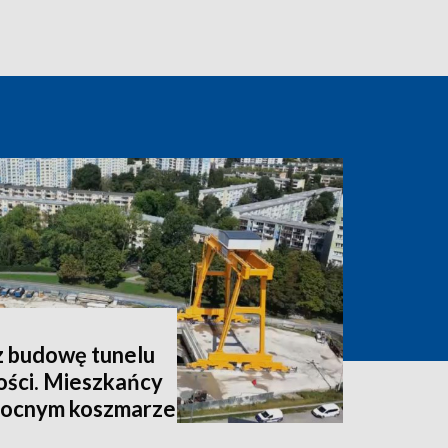
z budowę tunelu
ości. Mieszkańcy
nocnym koszmarze