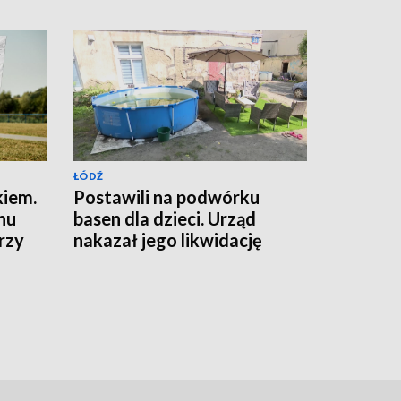
ŁÓDŹ
kiem.
Postawili na podwórku
nu
basen dla dzieci. Urząd
rzy
nakazał jego likwidację
wej