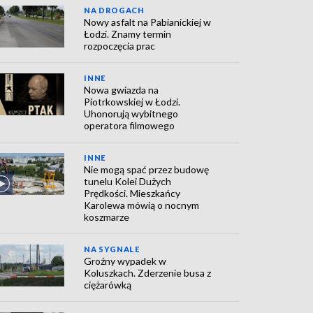
NA DROGACH
Nowy asfalt na Pabianickiej w
Łodzi. Znamy termin
rozpoczęcia prac
INNE
Nowa gwiazda na
Piotrkowskiej w Łodzi.
Uhonorują wybitnego
operatora filmowego
INNE
Nie mogą spać przez budowę
tunelu Kolei Dużych
Prędkości. Mieszkańcy
Karolewa mówią o nocnym
koszmarze
NA SYGNALE
Groźny wypadek w
Koluszkach. Zderzenie busa z
ciężarówką