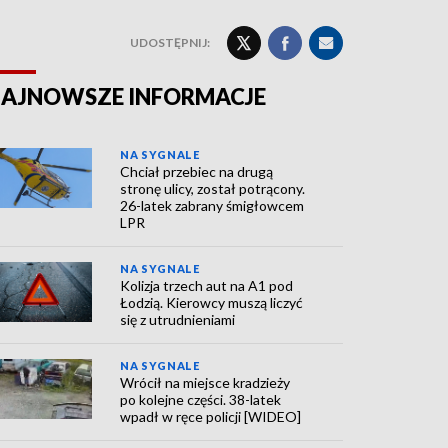
UDOSTĘPNIJ:
AJNOWSZE INFORMACJE
NA SYGNALE
Chciał przebiec na drugą
stronę ulicy, został potrącony.
26-latek zabrany śmigłowcem
LPR
NA SYGNALE
Kolizja trzech aut na A1 pod
Łodzią. Kierowcy muszą liczyć
się z utrudnieniami
NA SYGNALE
Wrócił na miejsce kradzieży
po kolejne części. 38-latek
wpadł w ręce policji [WIDEO]