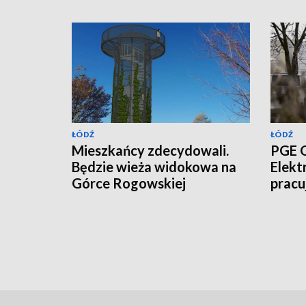
ŁÓDŹ
ŁÓDŹ
Mieszkańcy zdecydowali.
PGE G
Będzie wieża widokowa na
Elekt
Górce Rogowskiej
pracu
[WIZUALIZACJE]