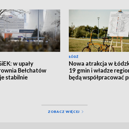
ŁÓDŹ
iEK: w upały
Nowa atrakcja w Łódz
rownia Bełchatów
19 gmin i władze regio
je stabilnie
będą współpracować p
budowie trasy rowero
ZOBACZ WIĘCEJ