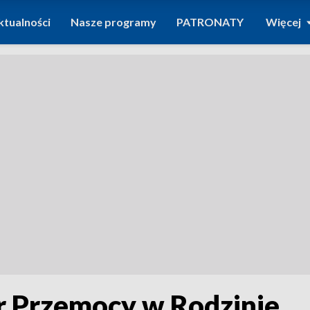
ktualności
Nasze programy
PATRONATY
Więcej
r Przemocy w Rodzinie