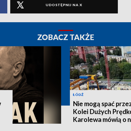
UDOSTĘPNIJ NA X
ZOBACZ TAKŻE
ŁÓDŹ
w
Nie mogą spać prze
Kolei Dużych Prędk
Karolewa mówią o 