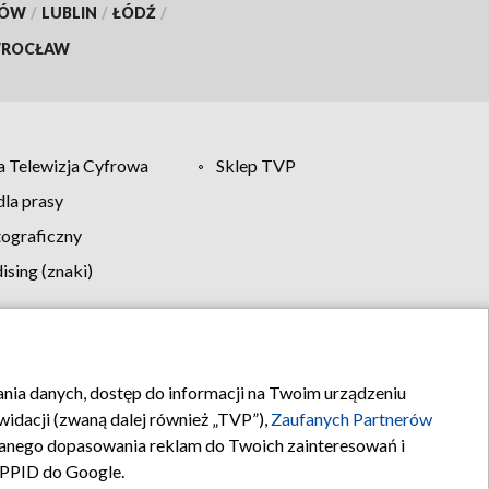
KÓW
/
LUBLIN
/
ŁÓDŹ
/
ROCŁAW
 Telewizja Cyfrowa
Sklep TVP
la prasy
tograficzny
sing (znaki)
klamy
Kontakt
rania danych, dostęp do informacji na Twoim urządzeniu
idacji (zwaną dalej również „TVP”),
Zaufanych Partnerów
anego dopasowania reklam do Twoich zainteresowań i
a PPID do Google.