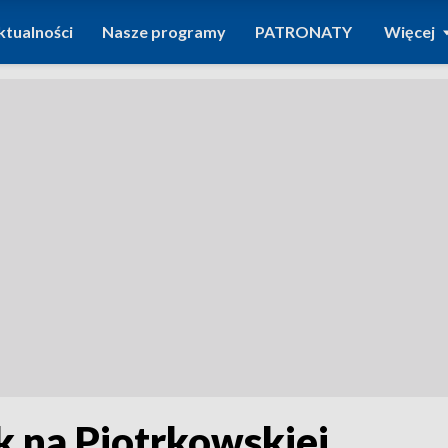
ktualności
Nasze programy
PATRONATY
Więcej
k na Piotrkowskiej