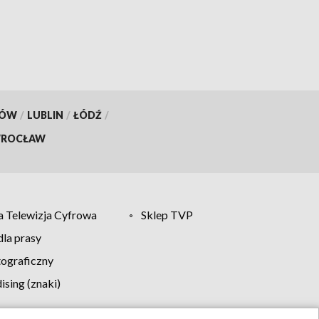
KÓW
/
LUBLIN
/
ŁÓDŹ
/
ROCŁAW
 Telewizja Cyfrowa
Sklep TVP
la prasy
tograficzny
sing (znaki)