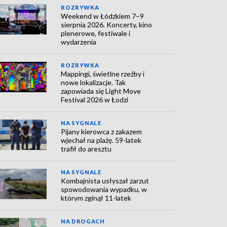
ROZRYWKA
Weekend w Łódzkiem 7–9
sierpnia 2026. Koncerty, kino
plenerowe, festiwale i
wydarzenia
ROZRYWKA
Mappingi, świetlne rzeźby i
nowe lokalizacje. Tak
zapowiada się Light Move
Festival 2026 w Łodzi
NA SYGNALE
Pijany kierowca z zakazem
wjechał na plażę. 59-latek
trafił do aresztu
NA SYGNALE
Kombajnista usłyszał zarzut
spowodowania wypadku, w
którym zginął 11-latek
NA DROGACH