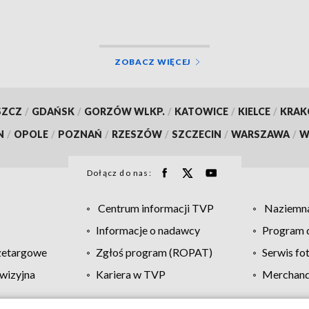
ZOBACZ WIĘCEJ
SZCZ
/
GDAŃSK
/
GORZÓW WLKP.
/
KATOWICE
/
KIELCE
/
KRA
N
/
OPOLE
/
POZNAŃ
/
RZESZÓW
/
SZCZECIN
/
WARSZAWA
/
W
Dołącz do nas:
Centrum informacji TVP
Naziemna
Informacje o nadawcy
Program d
zetargowe
Zgłoś program (ROPAT)
Serwis fo
wizyjna
Kariera w TVP
Merchandi