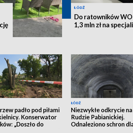
ŁÓDŹ
Do ratowników WOPR
cję
1,3 mln zł na specja
ŁÓDŹ
rzew padło pod piłami
Niezwykłe odkrycie na
ielnicy. Konserwator
Rudzie Pabianickiej.
ków: „Doszło do
Odnaleziono schron dl
witej destrukcji parku”
osób