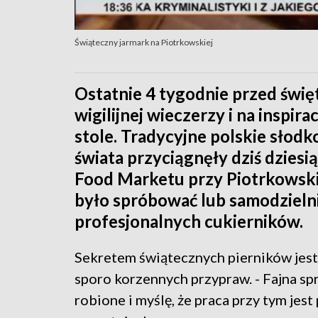
Świąteczny jarmark na Piotrkowskiej
Ostatnie 4 tygodnie przed świę
wigilijnej wieczerzy i na inspir
stole. Tradycyjne polskie słodko
świata przyciągnęły dziś dziesi
Food Marketu przy Piotrkowski
było spróbować lub samodzielni
profesjonalnych cukierników.
Sekretem świątecznych pierników jest 
sporo korzennych przypraw. - Fajna sp
robione i myślę, że praca przy tym jes