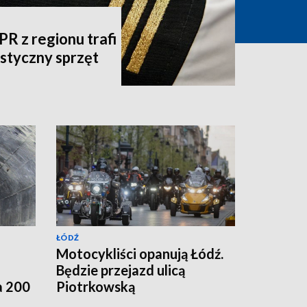
 z regionu trafi
listyczny sprzęt
ŁÓDŹ
Motocykliści opanują Łódź.
Będzie przejazd ulicą
a 200
Piotrkowską