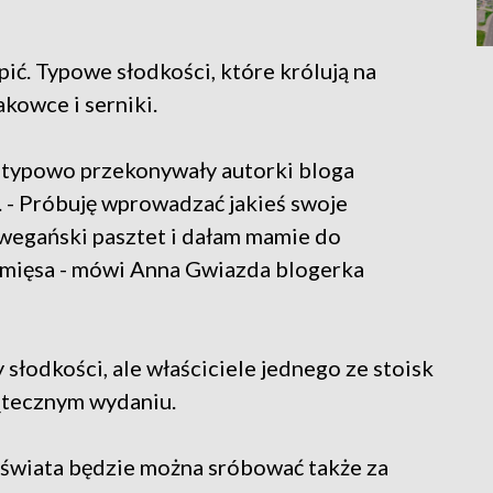
ić. Typowe słodkości, które królują na
kowce i serniki.
etypowo przekonywały autorki bloga
 - Próbuję wprowadzać jakieś swoje
 wegański pasztet i dałam mamie do
a mięsa - mówi Anna Gwiazda blogerka
słodkości, ale właściciele jednego ze stoisk
iątecznym wydaniu.
 świata będzie można sróbować także za