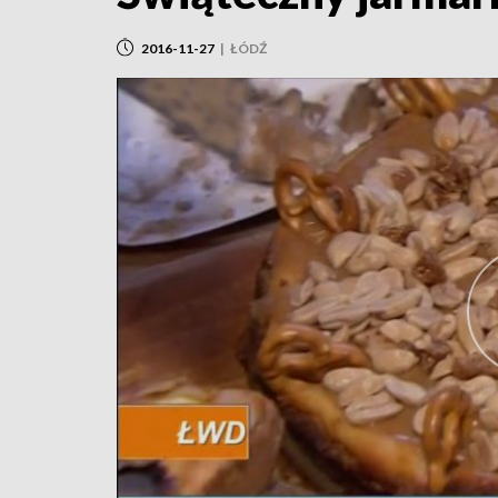
2016-11-27
|
ŁÓDŹ