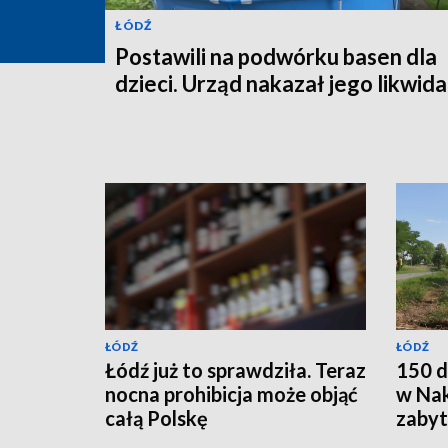
ŁÓDŹ
Postawili na podwórku basen dla
dzieci. Urząd nakazał jego likwida
ŁÓDŹ
ŁÓDŹ
Łódź już to sprawdziła. Teraz
150 d
nocna prohibicja może objąć
w Nak
całą Polskę
zabyt
całko