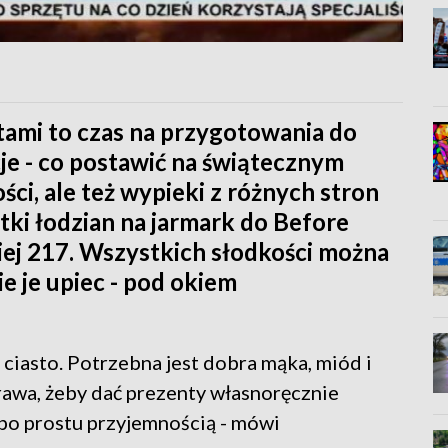
tami to czas na przygotowania do
acje - co postawić na świątecznym
ści, ale też wypieki z różnych stron
ątki łodzian na jarmark do Before
ej 217. Wszystkich słodkości można
e je upiec - pod okiem
ciasto. Potrzebna jest dobra mąka, miód i
rawa, żeby dać prezenty własnoręcznie
t po prostu przyjemnością - mówi