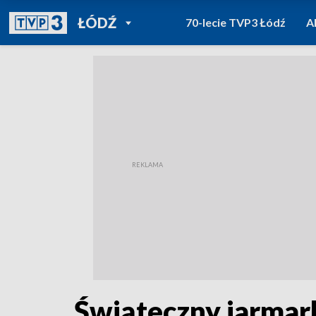
POWRÓT DO
ŁÓDŹ
70-lecie TVP3 Łódź
A
TVP REGIONY
Świąteczny jarmar