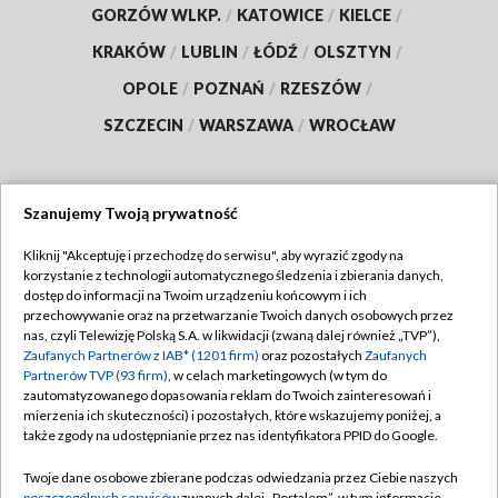
GORZÓW WLKP.
/
KATOWICE
/
KIELCE
/
KRAKÓW
/
LUBLIN
/
ŁÓDŹ
/
OLSZTYN
/
OPOLE
/
POZNAŃ
/
RZESZÓW
/
SZCZECIN
/
WARSZAWA
/
WROCŁAW
Szanujemy Twoją prywatność
Dołącz do nas:
Kliknij "Akceptuję i przechodzę do serwisu", aby wyrazić zgody na
korzystanie z technologii automatycznego śledzenia i zbierania danych,
TVP
dostęp do informacji na Twoim urządzeniu końcowym i ich
Abonament TVP
przechowywanie oraz na przetwarzanie Twoich danych osobowych przez
Regulamin TVP
nas, czyli Telewizję Polską S.A. w likwidacji (zwaną dalej również „TVP”),
Emisja w TVP
Zaufanych Partnerów z IAB* (1201 firm)
oraz pozostałych
Zaufanych
Polityka prywatności
Partnerów TVP (93 firm)
, w celach marketingowych (w tym do
Centrum informacji TVP
Moje zgody
zautomatyzowanego dopasowania reklam do Twoich zainteresowań i
mierzenia ich skuteczności) i pozostałych, które wskazujemy poniżej, a
Naziemna Telewizja Cyfrowa
Pomoc
także zgody na udostępnianie przez nas identyfikatora PPID do Google.
Sklep TVP
Biuro reklamy
Twoje dane osobowe zbierane podczas odwiedzania przez Ciebie naszych
Rada Programowa
poszczególnych serwisów
zwanych dalej „Portalem”, w tym informacje