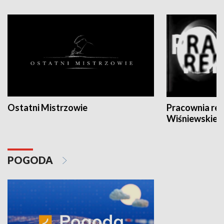
Ostatni Mistrzowie
Pracownia re
Wiśniewskieg
POGODA