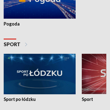
Pogoda
SPORT
Sport po łódzku
Sport