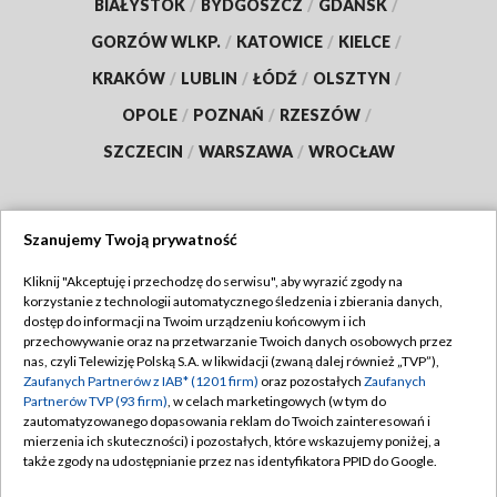
BIAŁYSTOK
/
BYDGOSZCZ
/
GDAŃSK
/
GORZÓW WLKP.
/
KATOWICE
/
KIELCE
/
KRAKÓW
/
LUBLIN
/
ŁÓDŹ
/
OLSZTYN
/
OPOLE
/
POZNAŃ
/
RZESZÓW
/
SZCZECIN
/
WARSZAWA
/
WROCŁAW
Szanujemy Twoją prywatność
Dołącz do nas:
Kliknij "Akceptuję i przechodzę do serwisu", aby wyrazić zgody na
korzystanie z technologii automatycznego śledzenia i zbierania danych,
TVP
dostęp do informacji na Twoim urządzeniu końcowym i ich
Abonament TVP
przechowywanie oraz na przetwarzanie Twoich danych osobowych przez
Regulamin TVP
nas, czyli Telewizję Polską S.A. w likwidacji (zwaną dalej również „TVP”),
Emisja w TVP
Zaufanych Partnerów z IAB* (1201 firm)
oraz pozostałych
Zaufanych
Polityka prywatności
Partnerów TVP (93 firm)
, w celach marketingowych (w tym do
Centrum informacji TVP
Moje zgody
zautomatyzowanego dopasowania reklam do Twoich zainteresowań i
mierzenia ich skuteczności) i pozostałych, które wskazujemy poniżej, a
Naziemna Telewizja Cyfrowa
Pomoc
także zgody na udostępnianie przez nas identyfikatora PPID do Google.
Sklep TVP
Biuro reklamy