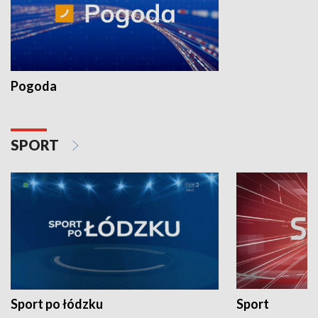
Pogoda
SPORT
Sport po łódzku
Sport