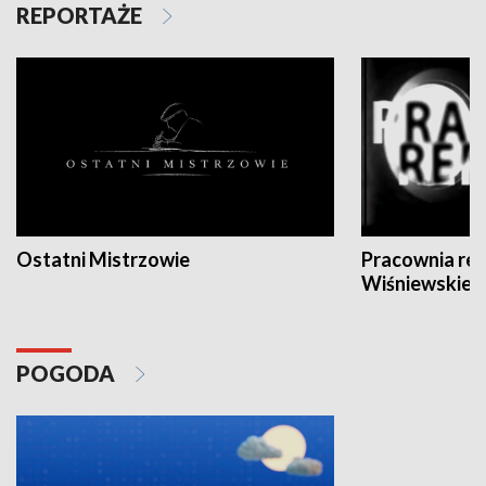
REPORTAŻE
Ostatni Mistrzowie
Pracownia re
Wiśniewskieg
POGODA