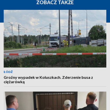
ZOBACZ TAKŻE
ŁÓDŹ
Groźny wypadek w Koluszkach. Zderzenie busa z
ciężarówką