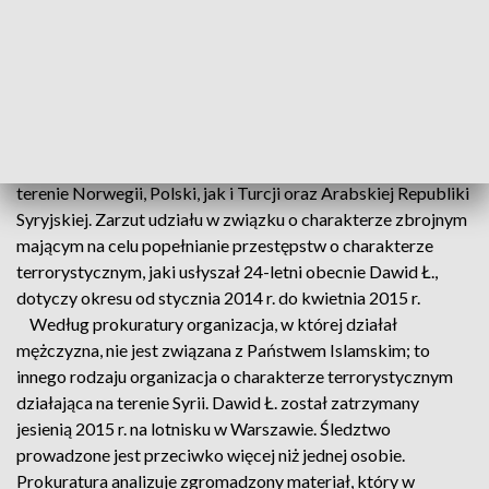
Beata Marczak. Dodała, że podejrzany Dawid Ł. nadal
przebywa w areszcie.
Śledztwo w tej sprawie prowadzone jest od czerwca
zeszłego roku. Polak miał m.in. brać udział w szkoleniach
strzeleckich oraz - w ograniczonym zakresie - w działaniach
bojowych.
Według śledczych działania te miały być podejmowane na
terenie Norwegii, Polski, jak i Turcji oraz Arabskiej Republiki
Syryjskiej. Zarzut udziału w związku o charakterze zbrojnym
mającym na celu popełnianie przestępstw o charakterze
terrorystycznym, jaki usłyszał 24-letni obecnie Dawid Ł.,
dotyczy okresu od stycznia 2014 r. do kwietnia 2015 r.
Według prokuratury organizacja, w której działał
mężczyzna, nie jest związana z Państwem Islamskim; to
innego rodzaju organizacja o charakterze terrorystycznym
działająca na terenie Syrii. Dawid Ł. został zatrzymany
jesienią 2015 r. na lotnisku w Warszawie. Śledztwo
prowadzone jest przeciwko więcej niż jednej osobie.
Prokuratura analizuje zgromadzony materiał, który w