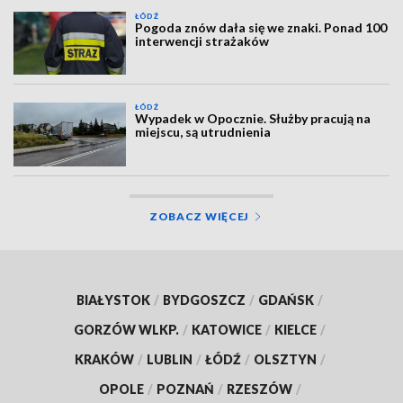
ŁÓDŹ
Pogoda znów dała się we znaki. Ponad 100
interwencji strażaków
ŁÓDŹ
Wypadek w Opocznie. Służby pracują na
miejscu, są utrudnienia
ZOBACZ WIĘCEJ
BIAŁYSTOK
/
BYDGOSZCZ
/
GDAŃSK
/
GORZÓW WLKP.
/
KATOWICE
/
KIELCE
/
KRAKÓW
/
LUBLIN
/
ŁÓDŹ
/
OLSZTYN
/
OPOLE
/
POZNAŃ
/
RZESZÓW
/