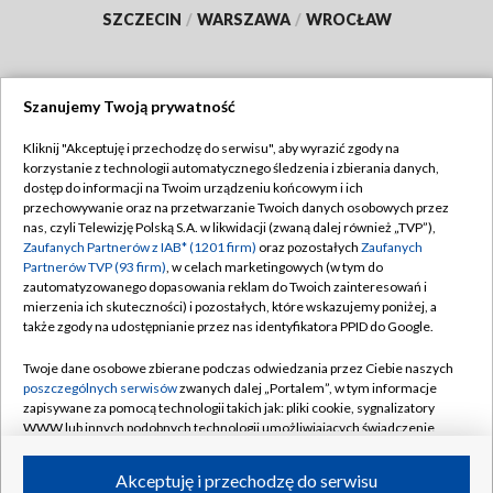
SZCZECIN
/
WARSZAWA
/
WROCŁAW
Szanujemy Twoją prywatność
Dołącz do nas:
Kliknij "Akceptuję i przechodzę do serwisu", aby wyrazić zgody na
korzystanie z technologii automatycznego śledzenia i zbierania danych,
TVP
dostęp do informacji na Twoim urządzeniu końcowym i ich
Abonament TVP
przechowywanie oraz na przetwarzanie Twoich danych osobowych przez
Regulamin TVP
nas, czyli Telewizję Polską S.A. w likwidacji (zwaną dalej również „TVP”),
Emisja w TVP
Polityka prywatności
Zaufanych Partnerów z IAB* (1201 firm)
oraz pozostałych
Zaufanych
Partnerów TVP (93 firm)
, w celach marketingowych (w tym do
Centrum informacji TVP
Moje zgody
zautomatyzowanego dopasowania reklam do Twoich zainteresowań i
mierzenia ich skuteczności) i pozostałych, które wskazujemy poniżej, a
Naziemna Telewizja Cyfrowa
Pomoc
także zgody na udostępnianie przez nas identyfikatora PPID do Google.
Sklep TVP
Biuro reklamy
Twoje dane osobowe zbierane podczas odwiedzania przez Ciebie naszych
Rada Programowa
Kontakt
poszczególnych serwisów
zwanych dalej „Portalem”, w tym informacje
zapisywane za pomocą technologii takich jak: pliki cookie, sygnalizatory
System NOS
WWW lub innych podobnych technologii umożliwiających świadczenie
dopasowanych i bezpiecznych usług, personalizację treści oraz reklam,
Informacje o nadawcy
Kanały
udostępnianie funkcji mediów społecznościowych oraz analizowanie
Akceptuję i przechodzę do serwisu
ruchu w Internecie.
Program dla prasy