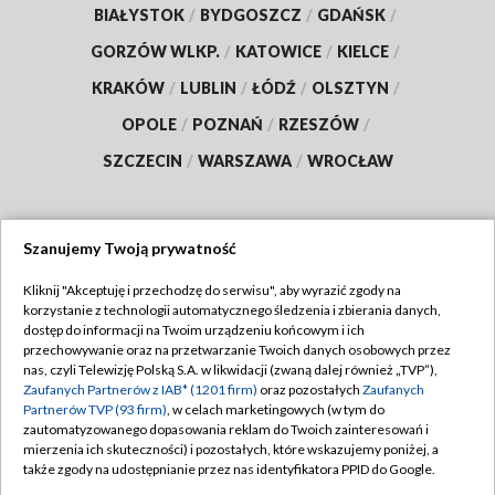
BIAŁYSTOK
/
BYDGOSZCZ
/
GDAŃSK
/
GORZÓW WLKP.
/
KATOWICE
/
KIELCE
/
KRAKÓW
/
LUBLIN
/
ŁÓDŹ
/
OLSZTYN
/
OPOLE
/
POZNAŃ
/
RZESZÓW
/
SZCZECIN
/
WARSZAWA
/
WROCŁAW
Szanujemy Twoją prywatność
Dołącz do nas:
Kliknij "Akceptuję i przechodzę do serwisu", aby wyrazić zgody na
korzystanie z technologii automatycznego śledzenia i zbierania danych,
TVP
dostęp do informacji na Twoim urządzeniu końcowym i ich
Abonament TVP
przechowywanie oraz na przetwarzanie Twoich danych osobowych przez
Regulamin TVP
nas, czyli Telewizję Polską S.A. w likwidacji (zwaną dalej również „TVP”),
Emisja w TVP
Polityka prywatności
Zaufanych Partnerów z IAB* (1201 firm)
oraz pozostałych
Zaufanych
Partnerów TVP (93 firm)
, w celach marketingowych (w tym do
Centrum informacji TVP
Moje zgody
zautomatyzowanego dopasowania reklam do Twoich zainteresowań i
mierzenia ich skuteczności) i pozostałych, które wskazujemy poniżej, a
Naziemna Telewizja Cyfrowa
Pomoc
także zgody na udostępnianie przez nas identyfikatora PPID do Google.
Sklep TVP