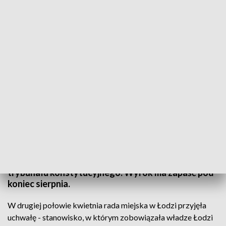
Fot. ŁWD
Wojewódzki Sąd Administracyjny rozpoczął
rozpatrywanie skargi łódzkich radnych.
Przedstawiciele Rady Miejskiej zaskarżyli decyzję
wojewody, który unieważnił uchwałę dotyczącą
respektowania niepublikowanych wyroków
trybunału konstytucyjnego. Wyrok ma zapaść pod
koniec sierpnia.
W drugiej połowie kwietnia rada miejska w Łodzi przyjęła
uchwałę - stanowisko, w którym zobowiązała władze Łodzi