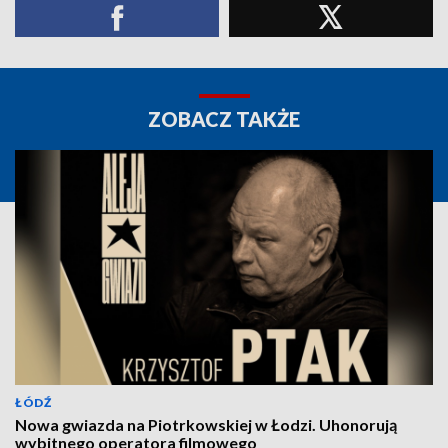
ZOBACZ TAKŻE
ŁÓDŹ
Nowa gwiazda na Piotrkowskiej w Łodzi. Uhonorują
wybitnego operatora filmowego