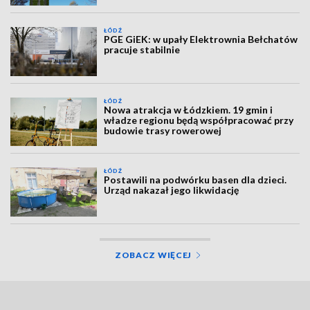
ŁÓDŹ
PGE GiEK: w upały Elektrownia Bełchatów
pracuje stabilnie
ŁÓDŹ
Nowa atrakcja w Łódzkiem. 19 gmin i
władze regionu będą współpracować przy
budowie trasy rowerowej
ŁÓDŹ
Postawili na podwórku basen dla dzieci.
Urząd nakazał jego likwidację
ZOBACZ WIĘCEJ